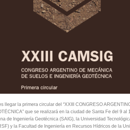
les llegar la primera circular del “XXIII CONGRESO ARGEN
NICA” que se realizará en la ciudad de Santa Fe del 9 al 1
na de Ingeniería Geotécnica (SAIG), la Universidad Tecnológic
F) y la Facultad de Ingeniería en Recursos Hídricos de la Univ