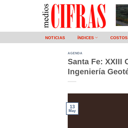
Saltar
al
contenido
NOTICIAS
ÍNDICES
COSTOS
AGENDA
Santa Fe: XXIII
Ingeniería Geot
13
May