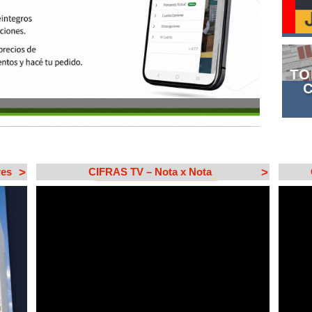
TO
res
>
CIFRAS TV – Nota x Nota
>
Block
"29379"
not found