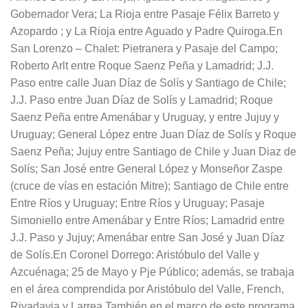
Gobernador Vera; La Rioja entre Pasaje Félix Barreto y
Azopardo ; y La Rioja entre Aguado y Padre Quiroga.En
San Lorenzo – Chalet: Pietranera y Pasaje del Campo;
Roberto Arlt entre Roque Saenz Peña y Lamadrid; J.J.
Paso entre calle Juan Díaz de Solís y Santiago de Chile;
J.J. Paso entre Juan Díaz de Solís y Lamadrid; Roque
Saenz Peña entre Amenábar y Uruguay, y entre Jujuy y
Uruguay; General López entre Juan Díaz de Solís y Roque
Saenz Peña; Jujuy entre Santiago de Chile y Juan Diaz de
Solís; San José entre General López y Monseñor Zaspe
(cruce de vías en estación Mitre); Santiago de Chile entre
Entre Ríos y Uruguay; Entre Ríos y Uruguay; Pasaje
Simoniello entre Amenábar y Entre Ríos; Lamadrid entre
J.J. Paso y Jujuy; Amenábar entre San José y Juan Díaz
de Solís.En Coronel Dorrego: Aristóbulo del Valle y
Azcuénaga; 25 de Mayo y Pje Público; además, se trabaja
en el área comprendida por Aristóbulo del Valle, French,
Rivadavia y Larrea.También en el marco de este programa