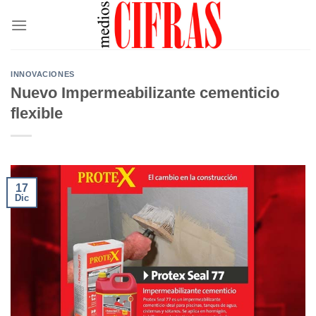
Saltar
al
contenido
INNOVACIONES
Nuevo Impermeabilizante cementicio
flexible
17
Dic