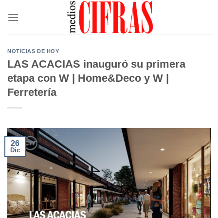
Saltar
al
contenido
NOTICIAS DE HOY
LAS ACACIAS inauguró su primera
etapa con W | Home&Deco y W |
Ferretería
26
Dic