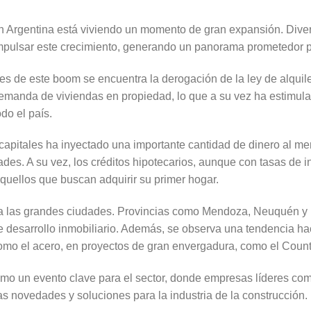
 en Argentina está viviendo un momento de gran expansión. Dive
impulsar este crecimiento, generando un panorama prometedor pa
res de este boom se encuentra la derogación de la ley de alqui
manda de viviendas en propiedad, lo que a su vez ha estimula
odo el país.
 capitales ha inyectado una importante cantidad de dinero al 
ades. A su vez, los créditos hipotecarios, aunque con tasas de i
aquellos que buscan adquirir su primer hogar.
a a las grandes ciudades. Provincias como Mendoza, Neuquén y 
desarrollo inmobiliario. Además, se observa una tendencia hac
como el acero, en proyectos de gran envergadura, como el Coun
omo un evento clave para el sector, donde empresas líderes com
as novedades y soluciones para la industria de la construcción.