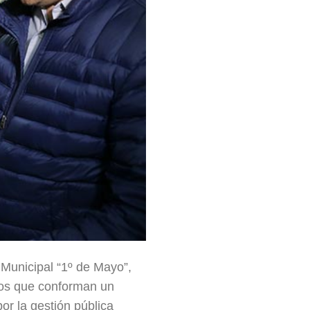
 Municipal “1º de Mayo”,
tos que conforman un
or la gestión pública