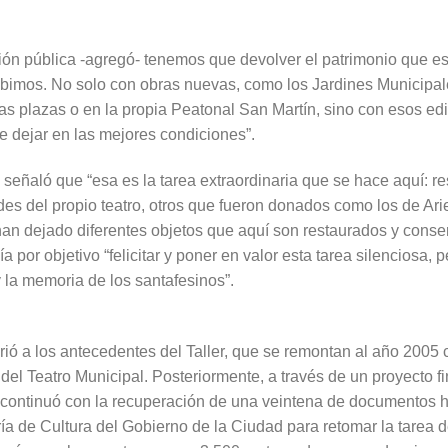
ión pública -agregó- tenemos que devolver el patrimonio que es
ibimos. No solo con obras nuevas, como los Jardines Municipal
las plazas o en la propia Peatonal San Martín, sino con esos edi
dejar en las mejores condiciones”.
 señaló que “esa es la tarea extraordinaria que se hace aquí: r
ades del propio teatro, otros que fueron donados como los de Ar
an dejado diferentes objetos que aquí son restaurados y conse
ía por objetivo “felicitar y poner en valor esta tarea silenciosa,
y la memoria de los santafesinos”.
rió a los antecedentes del Taller, que se remontan al año 200
 del Teatro Municipal. Posteriormente, a través de un proyecto 
 continuó con la recuperación de una veintena de documentos hi
ía de Cultura del Gobierno de la Ciudad para retomar la tarea de