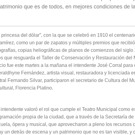
trimonio que es de todos, en mejores condiciones de las
 princesa del dólar”, con la que se celebró en 1910 el centenar
amírez, como un par de zapatos y múltiples premios que recibió 
otografías, copias heliográficas de planos de comienzos del sigl
s que resguarda el Taller de Conservación y Restauración del 
io fue este martes a la mañana el intendente José Corral para c
ldhyne Fernández, artista visual, restauradora y licenciada en
tral Fernando Silvar, participaron el secretario de Cultura del 
ltural, Florencia Platino.
 intendente valoró el rol que cumple el Teatro Municipal como 
ramación propia de la ciudad, que a través de la Secretaría de
uela, ópera y musical, que aprovecharon a pleno los recursos c
ay un detrás de escena y un patrimonio que no es tan visible, y 