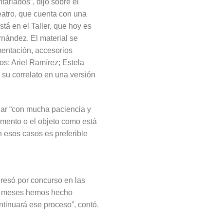
ariados”, dijo sobre el
eatro, que cuenta con una
tá en el Taller, que hoy es
rnández. El material se
entación, accesorios
os; Ariel Ramírez; Estela
e su correlato en una versión
ajar “con mucha paciencia y
umento o el objeto como está
 esos casos es preferible
gresó por concurso en las
os meses hemos hecho
ntinuará ese proceso”, contó.