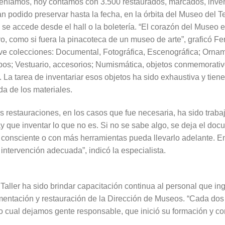
teníamos, hoy contamos con 3.500 restaurados, marcados, invent
 podido preservar hasta la fecha, en la órbita del Museo del T
se accede desde el hall o la boletería. “El corazón del Museo es
vo, como si fuera la pinacoteca de un museo de arte”, graficó Fe
e colecciones: Documental, Fotográfica, Escenográfica; Ornam
ipos; Vestuario, accesorios; Numismática, objetos conmemorativ
i. La tarea de inventariar esos objetos ha sido exhaustiva y tien
eda de los materiales.
las restauraciones, en los casos que fue necesaria, ha sido trab
 que inventar lo que no es. Si no se sabe algo, se deja el doc
 consciente o con más herramientas pueda llevarlo adelante. En
 intervención adecuada”, indicó la especialista.
 Taller ha sido brindar capacitación continua al personal que in
mentación y restauración de la Dirección de Museos. “Cada d
lo cual dejamos gente responsable, que inició su formación y co