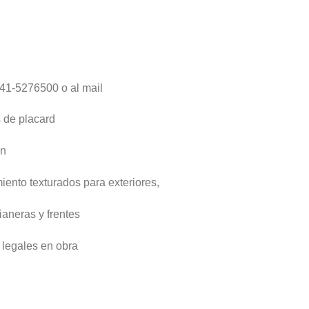
0341-5276500 o al mail
s de placard
ón
ento texturados para exteriores,
aneras y frentes
 legales en obra