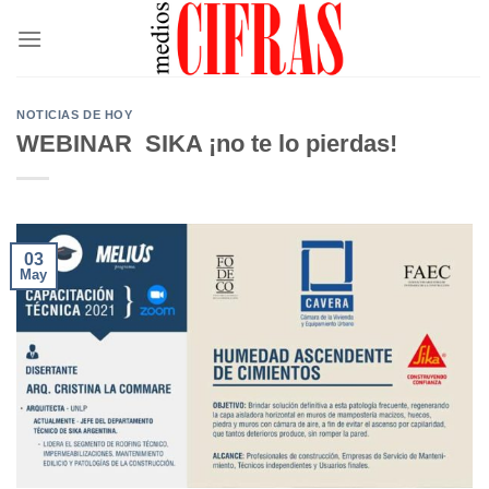
Saltar
al
contenido
NOTICIAS DE HOY
WEBINAR SIKA ¡no te lo pierdas!
03
May