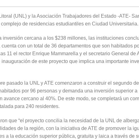
Litoral (UNL) y la Asociación Trabajadores del Estado -ATE- Sa
complejo de residencias estudiantiles en Ciudad Universitaria.
a inversión cercana a los $238 millones, las instituciones concl
a cuenta con un total de 36 departamentos que son habitados p
a las 11 el rector Enrique Mammarella y el secretario General d
e inauguración de este proyecto que implica una importante inve
e pasado la UNL y ATE comenzaron a construir el segundo de l
abitados por 96 personas y demanda una inversión superior a l
 un avance cercano al 40%. De este modo, se completará un co
talada para 240 residentes.
aron que “el proyecto concilia la necesidad de la UNL de alberg
alidades de la región, con la iniciativa de ATE de promover la i
es a la educación superior pública, gratuita y laica a través d