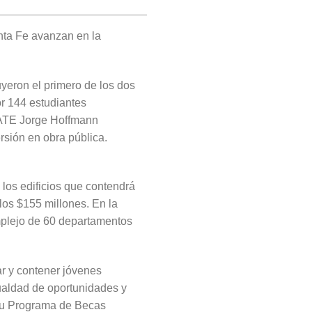
nta Fe avanzan en la
uyeron el primero de los dos
or 144 estudiantes
e ATE Jorge Hoffmann
rsión en obra pública.
os edificios que contendrá
os $155 millones. En la
mplejo de 60 departamentos
ar y contener jóvenes
gualdad de oportunidades y
e su Programa de Becas