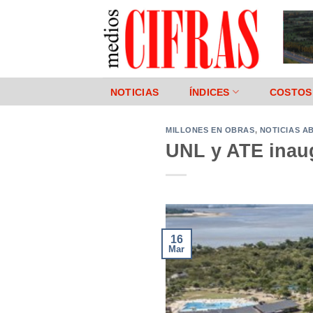
Saltar
al
contenido
NOTICIAS
ÍNDICES
COSTOS
MILLONES EN OBRAS
,
NOTICIAS 
UNL y ATE inaug
16
Mar