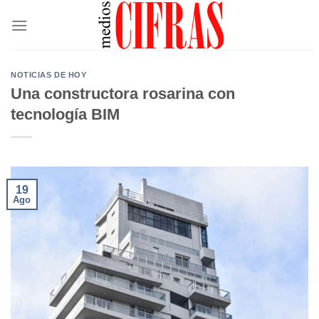
Saltar
al
contenido
NOTICIAS DE HOY
Una constructora rosarina con
tecnología BIM
19
Ago