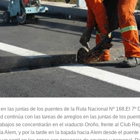
 en las juntas de los puentes de la Ruta Nacional Nº 168.El 7º D
d continúa con las tareas de arreglos en las juntas de los puen
abajos se concentrarán en el viaducto Oroño, frente al Club Re
a Alem, y por la tarde en la bajada hacia Alem desde el puent