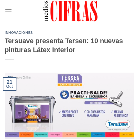
Saltar
al
contenido
INNOVACIONES
Tersuave presenta Tersen: 10 nuevas
pinturas Látex Interior
21
Oct