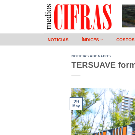
Saltar
al
contenido
NOTICIAS
ÍNDICES
COSTOS
NOTICIAS ABONADOS
TERSUAVE formó
29
May