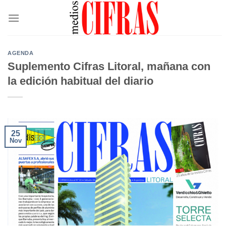
Saltar
al
contenido
AGENDA
Suplemento Cifras Litoral, mañana con
la edición habitual del diario
25
Nov