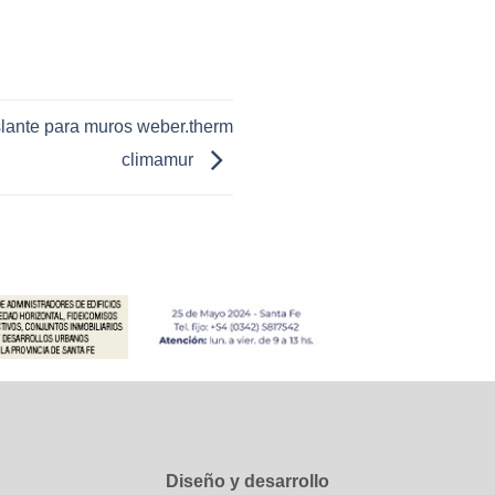
lante para muros weber.therm
climamur
Diseño y desarrollo