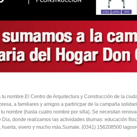
 tu nombre.El Centro de Arquitectura y Construcción de la ciu
mpresa, a familiares y amigos a partiricpar de la campaña solida
 tu nombre (hasta cuatro nombre por silla). Se necesitan renovar
ia, donde realizamos las actividades diurnas: educación física
, huerta, vivero y mucho más.Sumate, (0341) 156208500 lagos