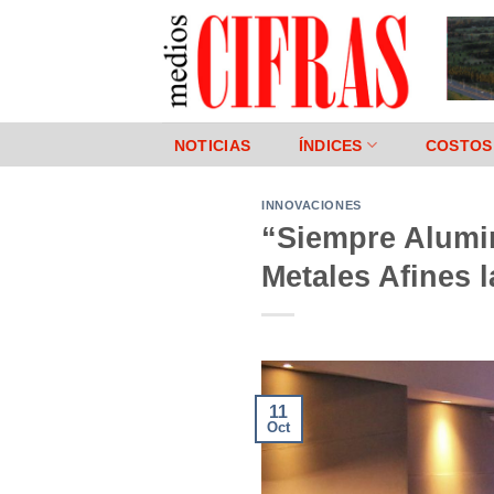
Saltar
al
contenido
NOTICIAS
ÍNDICES
COSTOS
INNOVACIONES
“Siempre Alumin
Metales Afines 
11
Oct