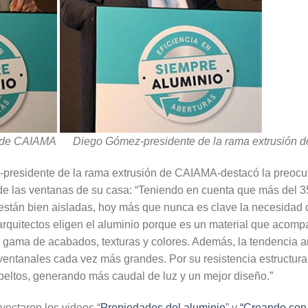
e de CAIAMA
Diego Gómez-presidente de la rama extrusión
presidente de la rama extrusión de CAIAMA-destacó la preocup
 de las ventanas de su casa: “Teniendo en cuenta que más del 3
 están bien aisladas, hoy más que nunca es clave la necesidad d
s arquitectos eligen el aluminio porque es un material que acomp
 gama de acabados, texturas y colores. Además, la tendencia ar
ntanales cada vez más grandes. Por su resistencia estructural
eltos, generando más caudal de luz y un mejor diseño.”
yectaron los videos “
Propiedades del aluminio
” y
“Creando con 