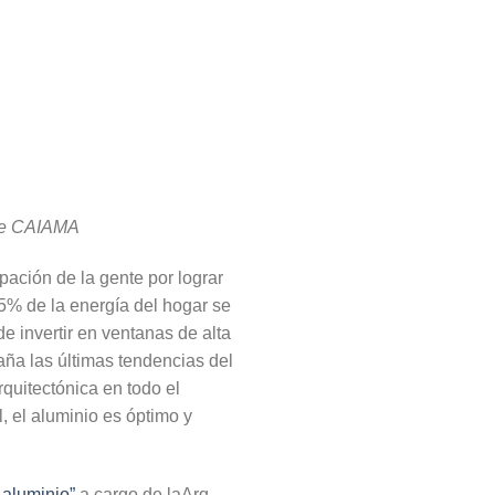
 de CAIAMA
ación de la gente por lograr
5% de la energía del hogar se
e invertir en ventanas de alta
aña las últimas tendencias del
quitectónica en todo el
, el aluminio es óptimo y
aluminio”
a cargo de laArq.