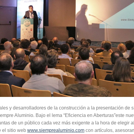
es y desarrolladores de la construcción a la presentación de s
pre Aluminio. Bajo el lema “Eficiencia en Aberturas”este nuev
untas de un público cada vez más exigente a la hora de elegir a
 el sitio web
www.siemprealuminio.com
con artículos, asesoram