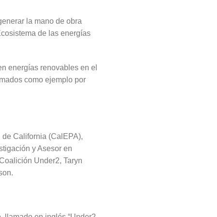
 generar la mano de obra
Ecosistema de las energías
n energías renovables en el
tomados como ejemplo por
 de California (CalEPA),
stigación y Asesor en
 Coalición Under2, Taryn
son.
, llamado en inglés “Under2