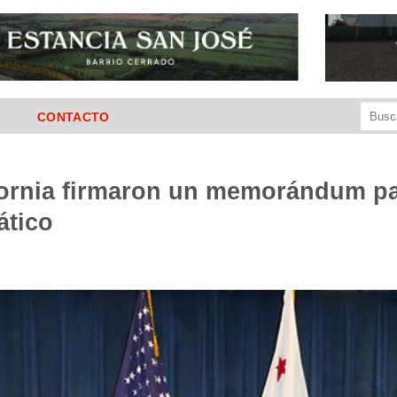
Buscar
CONTACTO
por:
fornia firmaron un memorándum pa
ático