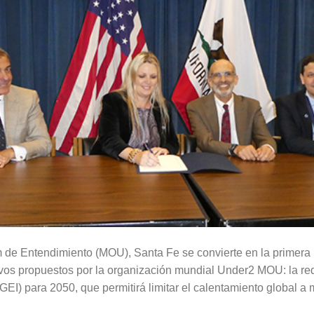
de Entendimiento (MOU), Santa Fe se convierte en la primera 
vos propuestos por la organización mundial Under2 MOU: la re
GEI) para 2050, que permitirá limitar el calentamiento global 