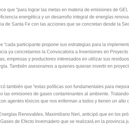
ce que “para lograr las metas en materia de emisiones de GEI, 
ficiencia energética y un desarrollo integral de energías renov
cia de Santa Fe con las acciones que se concretan desde la Sec
e “cada participante propone sus estrategias para la implement
incia ya concretamos la Convocatoria a Inversiones en Proyect
as, empresas y productores interesados en utilizar sus residuo
rgía. También asesoramos a quienes quieran invertir en proyect
có también que “estas políticas son fundamentales para mejorar 
do las emisiones de gases contaminantes al ambiente. Tratando
con agentes tóxicos que nos enferman a todos y tienen un alto c
 Energías Renovables, Maximiliano Neri, anticipó que en los pr
e Gases de Efecto Invernadero que se realizará en la provincia ju