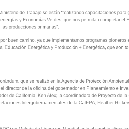
inisterio de Trabajo se están “realizando capacitaciones para
ioenergías y Economías Verdes, que nos permitan completar el 
 las producciones primarias”.
a por buen camino, ya que implementamos programas pioneros e
res, Educación Energética y Producción + Energética, que son 
morándum, que se realizó en la Agencia de Protección Ambiental
el director de la oficina del gobernador en Planeamiento e Inve
ador de California, Ken Alex; la coordinadora de Proyecto de la
Relaciones Intergubernamentales de la CalEPA, Heather Hicker
ADC) en Materia de Liderazgo Mundial ante el cambio climático