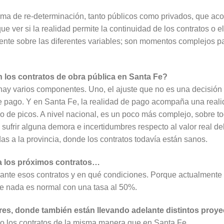
tema de re-determinación, tanto públicos como privados, que a
que ver si la realidad permite la continuidad de los contratos o 
nte sobre las diferentes variables; son momentos complejos pa
 los contratos de obra pública en Santa Fe?
 hay varios componentes. Uno, el ajuste que no es una decisión 
de pago. Y en Santa Fe, la realidad de pago acompaña una reali
rio de picos. A nivel nacional, es un poco más complejo, sobre t
ufrir alguna demora e incertidumbres respecto al valor real del
das a la provincia, donde los contratos todavía están sanos.
ara los próximos contratos…
elante esos contratos y en qué condiciones. Porque actualmente
ue nada es normal con una tasa al 50%.
es, donde también están llevando adelante distintos proy
o los contratos de la misma manera que en Santa Fe.