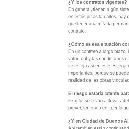
¿Y los contratos vigentes?
En general, tienen algún sis
en estos picos tan altos, hay 
que tener una mirada permane
contrato.
¿Cómo es esa situación con
En un contrato a largo plazo,
valor real y las condiciones 
se refleja así en este escena
importantes, porque se puede s
realidad de las obras vincula
El riesgo estaría latente p
Exacto: si se van a llevar ad
prever, teniendo en cuenta q
¿Y en Ciudad de Buenos Air
Ahí también están continuand