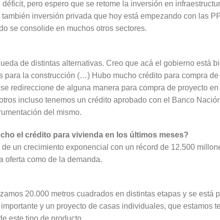
el déficit, pero espero que se retome la inversión en infraestruc
er también inversión privada que hoy está empezando con las 
ndo se consolide en muchos otros sectores.
da de distintas alternativas. Creo que acá el gobierno está bi
os para la construcción (…) Hubo mucho crédito para compra de
 se redireccione de alguna manera para compra de proyecto en 
sotros incluso tenemos un crédito aprobado con el Banco Nación
trumentación del mismo.
ho el crédito para vivienda en los últimos meses?
ó de un crecimiento exponencial con un récord de 12.500 millo
la oferta como de la demanda.
nzamos 20.000 metros cuadrados en distintas etapas y se está po
importante y un proyecto de casas individuales, que estamos t
 este tipo de producto.