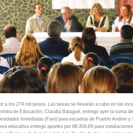
 a los 274 mil pesos. Las tareas se llevarán a cabo en las loc
nistra de Educación, Claudia Balagué, entregó ayer la suma d
sidades Inmediatas (Fani) para escuelas de Pueblo Andino y 
cartera educativa entregó aportes por 98.359,69 para instalaciones