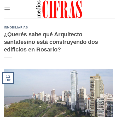
Saltar
al
contenido
INMOBILIARIAS
¿Querés sabe qué Arquitecto
santafesino está construyendo dos
edificios en Rosario?
13
Dic