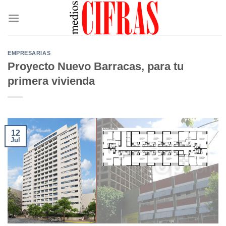
Saltar
al
contenido
EMPRESARIAS
Proyecto Nuevo Barracas, para tu
primera vivienda
12
Jul