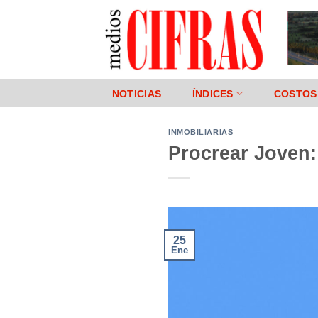
Saltar
al
contenido
NOTICIAS
ÍNDICES
COSTOS
INMOBILIARIAS
Procrear Joven:
25
Ene