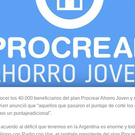
ocer los 40.000 beneficiarios del plan Procrear Ahorro Joven y
, Kerr anunció que “aquellos que pasaron el puntaje de corte l
os un puntajeadicional”.
 acuerdo al déficit que tenemos en la Argentina es enorme y t
diálogo con Radio con Vos, el también presidente del plan Procre