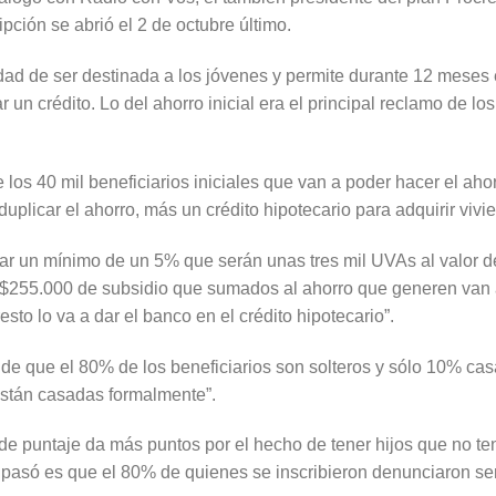
ipción se abrió el 2 de octubre último.
ridad de ser destinada a los jóvenes y permite durante 12 meses e
 un crédito. Lo del ahorro inicial era el principal reclamo de l
os 40 mil beneficiarios iniciales que van a poder hacer el ahorr
uplicar el ahorro, más un crédito hipotecario para adquirir vivie
ar un mínimo de un 5% que serán unas tres mil UVAs al valor de
$255.000 de subsidio que sumados al ahorro que generen van a
resto lo va a dar el banco en el crédito hipotecario”.
 de que el 80% de los beneficiarios son solteros y sólo 10% cas
stán casadas formalmente”.
de puntaje da más puntos por el hecho de tener hijos que no ten
e pasó es que el 80% de quienes se inscribieron denunciaron ser 