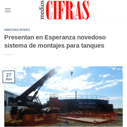
Saltar
al
contenido
INNOVACIONES
Presentan en Esperanza novedoso
sistema de montajes para tanques
27
Jun