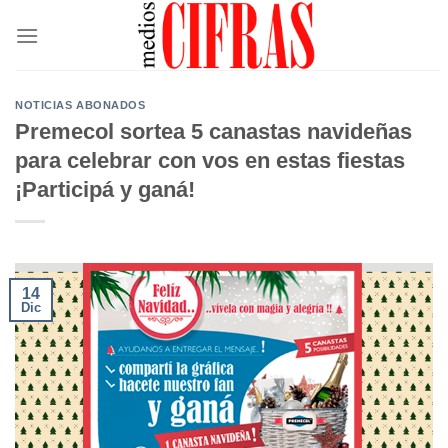
Saltar
al
contenido
NOTICIAS ABONADOS
Premecol sortea 5 canastas navideñas
para celebrar con vos en estas fiestas
¡Participá y ganá!
14
Dic