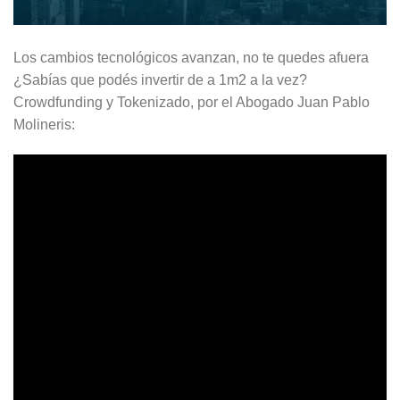
Los cambios tecnológicos avanzan, no te quedes afuera
¿Sabías que podés invertir de a 1m2 a la vez?
Crowdfunding y Tokenizado, por el Abogado Juan Pablo
Molineris: