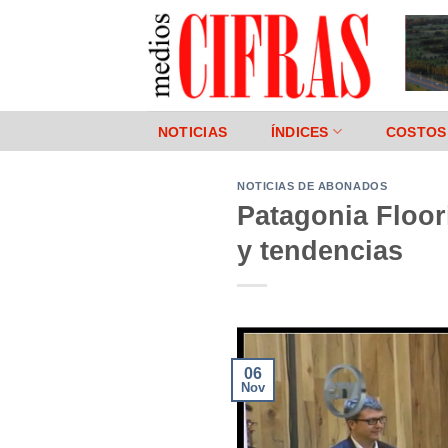
Saltar
al
contenido
NOTICIAS
ÍNDICES
COSTOS
NOTICIAS DE ABONADOS
Patagonia Floo
y tendencias
06
Nov