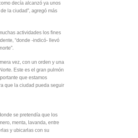
e como decía alcanzó ya unos
 de la ciudad”, agregó más
 muchas actividades los fines
ente, “donde -indicó- llevó
norte”.
rimera vez, con un orden y una
 Norte. Este es el gran pulmón
importante que estamos
ra que la ciudad pueda seguir
 donde se pretendía que los
omero, menta, lavanda, entre
rlas y ubicarlas con su