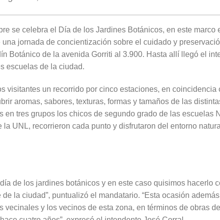
re se celebra el Día de los Jardines Botánicos, en este marco 
e una jornada de concientización sobre el cuidado y preservaci
n Botánico de la avenida Gorriti al 3.900. Hasta allí llegó el i
es escuelas de la ciudad.
s visitantes un recorrido por cinco estaciones, en coincidencia
rir aromas, sabores, texturas, formas y tamaños de las distinta
dos en tres grupos los chicos de segundo grado de las escuelas
la UNL, recorrieron cada punto y disfrutaron del entorno natural
l día de los jardines botánicos y en este caso quisimos hacerlo 
e de la ciudad”, puntualizó el mandatario. “Esta ocasión además
s vecinales y los vecinos de esta zona, en términos de obras de 
ace cuatro años”, expresó el intendente José Corral.