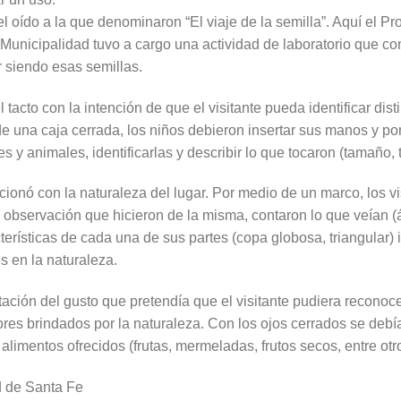
del oído a la que denominaron “El viaje de la semilla”. Aquí el
a Municipalidad tuvo a cargo una actividad de laboratorio que 
r siendo esas semillas.
 tacto con la intención de que el visitante pueda identificar dist
e una caja cerrada, los niños debieron insertar sus manos y por
s y animales, identificarlas y describir lo que tocaron (tamaño, t
acionó con la naturaleza del lugar. Por medio de un marco, los vi
a observación que hicieron de la misma, contaron lo que veían (á
acterísticas de cada una de sus partes (copa globosa, triangular) 
s en la naturaleza.
tación del gusto que pretendía que el visitante pudiera reconocer 
res brindados por la naturaleza. Con los ojos cerrados se debía 
 alimentos ofrecidos (frutas, mermeladas, frutos secos, entre otr
 de Santa Fe