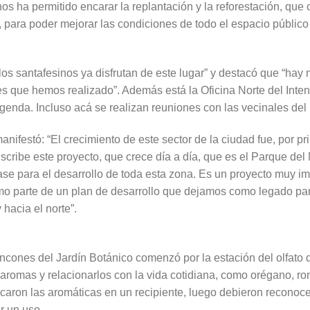
 nos ha permitido encarar la replantación y la reforestación, qu
 para poder mejorar las condiciones de todo el espacio público
“los santafesinos ya disfrutan de este lugar” y destacó que “hay
s que hemos realizado”. Además está la Oficina Norte del Intend
genda. Incluso acá se realizan reuniones con las vecinales del 
manifestó: “El crecimiento de este sector de la ciudad fue, por p
inscribe este proyecto, que crece día a día, que es el Parque del
ase para el desarrollo de toda esta zona. Es un proyecto muy 
mo parte de un plan de desarrollo que dejamos como legado pa
hacia el norte”.
 rincones del Jardín Botánico comenzó por la estación del olfato
r aromas y relacionarlos con la vida cotidiana, como orégano, r
caron las aromáticas en un recipiente, luego debieron reconoce
r un uso.