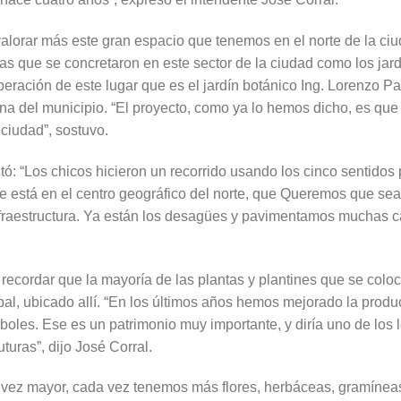
valorar más este gran espacio que tenemos en el norte de la ciu
s que se concretaron en este sector de la ciudad como los jard
uperación de este lugar que es el jardín botánico Ing. Lorenzo P
na del municipio. “El proyecto, como ya lo hemos dicho, es que 
 ciudad”, sostuvo.
tó: “Los chicos hicieron un recorrido usando los cinco sentidos pa
ue está en el centro geográfico del norte, que Queremos que sea 
nfraestructura. Ya están los desagües y pavimentamos muchas ca
recordar que la mayoría de las plantas y plantines que se colo
pal, ubicado allí. “En los últimos años hemos mejorado la prod
boles. Ese es un patrimonio muy importante, y diría uno de los
turas”, dijo José Corral.
vez mayor, cada vez tenemos más flores, herbáceas, gramíneas 