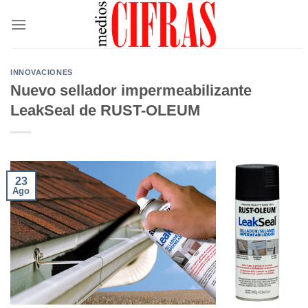
Saltar
al
contenido
INNOVACIONES
Nuevo sellador impermeabilizante
LeakSeal de RUST-OLEUM
23
Ago