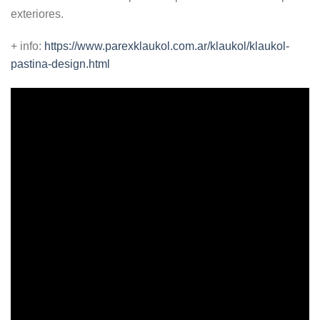
exteriores.
+ info:
https://www.parexklaukol.com.ar/klaukol/klaukol-
pastina-design.html