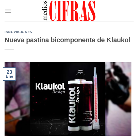
Saltar
al
contenido
INNOVACIONES
Nueva pastina bicomponente de Klaukol
23
Ene