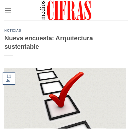
Saltar
al
contenido
NOTICIAS
Nueva encuesta: Arquitectura
sustentable
11
Jul