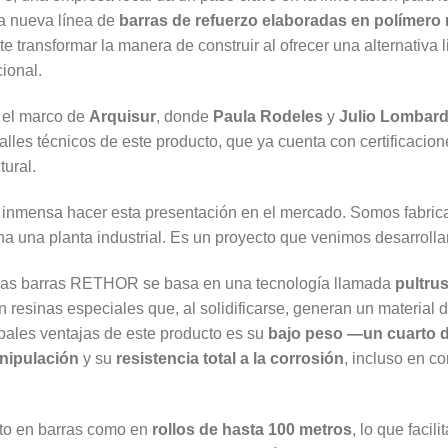
 nueva línea de
barras de refuerzo elaboradas en polímero 
te transformar la manera de construir al ofrecer una alternativa li
cional.
n el marco de
Arquisur
, donde
Paula Rodeles
y
Julio Lombar
alles técnicos de este producto, que ya cuenta con certificacion
tural.
a inmensa hacer esta presentación en el mercado. Somos fabrica
a una planta industrial. Es un proyecto que venimos desarroll
 las barras RETHOR se basa en una tecnología llamada
pultru
 resinas especiales que, al solidificarse, generan un material d
ipales ventajas de este producto es su
bajo peso —un cuarto d
anipulación
y su
resistencia total a la corrosión
, incluso en c
to en barras como en
rollos de hasta 100 metros
, lo que facil