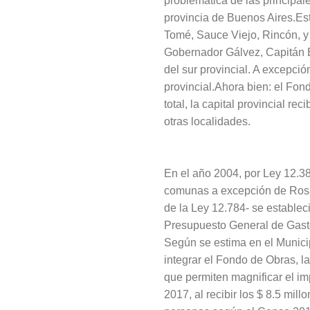
problemática de las principale
provincia de Buenos Aires.Est
Tomé, Sauce Viejo, Rincón, y 
Gobernador Gálvez, Capitán B
del sur provincial. A excepci
provincial.Ahora bien: el Fon
total, la capital provincial re
otras localidades.
En el año 2004, por Ley 12.38
comunas a excepción de Rosar
de la Ley 12.784- se establec
Presupuesto General de Gasto
Según se estima en el Municip
integrar el Fondo de Obras, l
que permiten magnificar el im
2017, al recibir los $ 8.5 mi