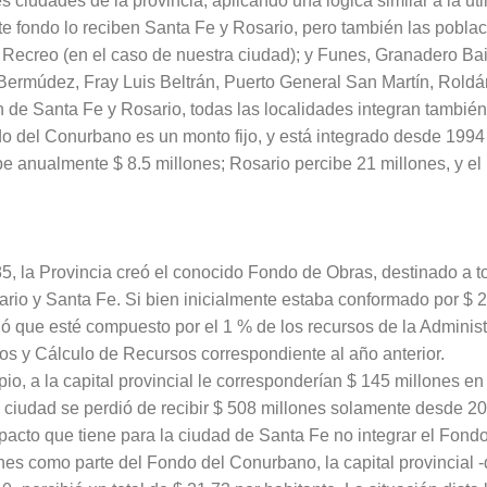
s ciudades de la provincia, aplicando una lógica similar a la ut
e fondo lo reciben Santa Fe y Rosario, pero también las pobla
Recreo (en el caso de nuestra ciudad); y Funes, Granadero Baigo
ermúdez, Fray Luis Beltrán, Puerto General San Martín, Roldá
ón de Santa Fe y Rosario, todas las localidades integran tambié
do del Conurbano es un monto fijo, y está integrado desde 1994
cibe anualmente $ 8.5 millones; Rosario percibe 21 millones, y el 
5, la Provincia creó el conocido Fondo de Obras, destinado a t
io y Santa Fe. Si bien inicialmente estaba conformado por $ 20
ió que esté compuesto por el 1 % de los recursos de la Administ
s y Cálculo de Recursos correspondiente al año anterior.
io, a la capital provincial le corresponderían $ 145 millones en
a ciudad se perdió de recibir $ 508 millones solamente desde 
pacto que tiene para la ciudad de Santa Fe no integrar el Fond
llones como parte del Fondo del Conurbano, la capital provincial