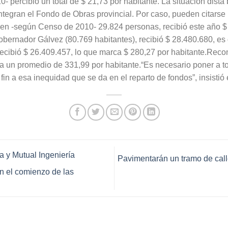
 percibió un total de $ 21,73 por habitante. La situación dista 
integran el Fondo de Obras provincial. Por caso, pueden citarse 
n -según Censo de 2010- 29.824 personas, recibió este año $ 
Gobernador Gálvez (80.769 habitantes), recibió $ 28.480.680, es 
recibió $ 26.409.457, lo que marca $ 280,27 por habitante.Recon
da un promedio de 331,99 por habitante.“Es necesario poner a t
fin a esa inequidad que se da en el reparto de fondos”, insistió 
a y Mutual Ingeniería
Pavimentarán un tramo de call
n el comienzo de las