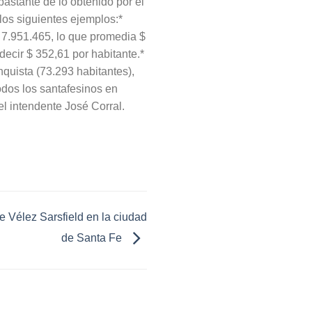
bastante de lo obtenido por el
los siguientes ejemplos:*
7.951.465, lo que promedia $
decir $ 352,61 por habitante.*
quista (73.293 habitantes),
odos los santafesinos en
el intendente José Corral.
e Vélez Sarsfield en la ciudad
de Santa Fe