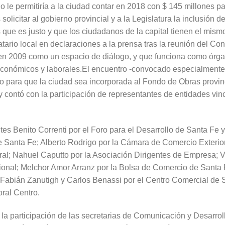
 le permitiría a la ciudad contar en 2018 con $ 145 millones par
olicitar al gobierno provincial y a la Legislatura la inclusión 
que es justo y que los ciudadanos de la capital tienen el mism
datario local en declaraciones a la prensa tras la reunión del C
en 2009 como un espacio de diálogo, y que funciona como órga
conómicos y laborales.El encuentro -convocado especialmente 
mo para que la ciudad sea incorporada al Fondo de Obras provinci
 contó con la participación de representantes de entidades vinc
ntes Benito Correnti por el Foro para el Desarrollo de Santa Fe 
de Santa Fe; Alberto Rodrigo por la Cámara de Comercio Exterio
ral; Nahuel Caputto por la Asociación Dirigentes de Empresa; 
onal; Melchor Amor Arranz por la Bolsa de Comercio de Santa F
; Fabián Zanutigh y Carlos Benassi por el Centro Comercial de
oral Centro.
la participación de las secretarias de Comunicación y Desarroll