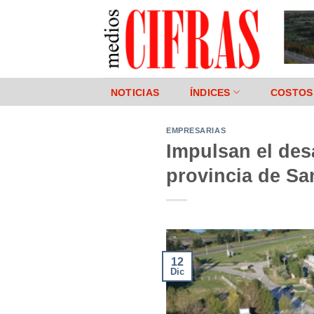
Saltar
al
contenido
NOTICIAS
ÍNDICES
COSTOS
EMPRESARIAS
Impulsan el desa
provincia de Sa
12
Dic