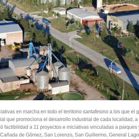
ciativas en marcha en todo el territorio santafesino a los que el 
ial que promociona el desarrollo industrial de cada localidad, a l
ó factibilidad a 11 proyectos e iniciativas vinculadas a parques 
n Cañada de Gómez, San Lorenzo, San Guillermo, General Lagos