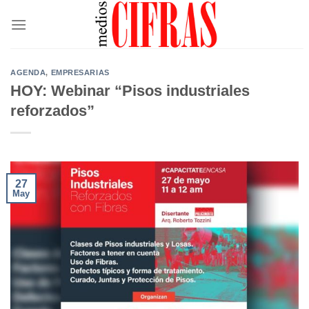
Saltar
al
contenido
AGENDA
,
EMPRESARIAS
HOY: Webinar “Pisos industriales
reforzados”
27
May