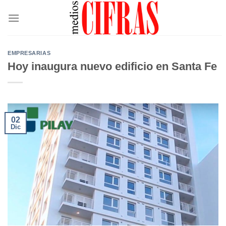
Saltar
al
contenido
EMPRESARIAS
Hoy inaugura nuevo edificio en Santa Fe
02
Dic