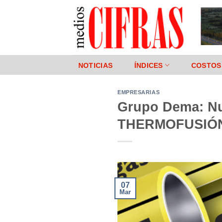
Saltar
al
contenido
NOTICIAS
ÍNDICES
COSTOS
EMPRESARIAS
Grupo Dema: Nue
THERMOFUSIÓ
07
Mar