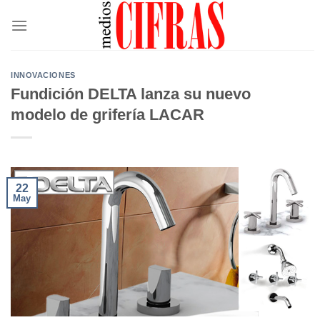
Saltar
al
contenido
INNOVACIONES
Fundición DELTA lanza su nuevo
modelo de grifería LACAR
22
May