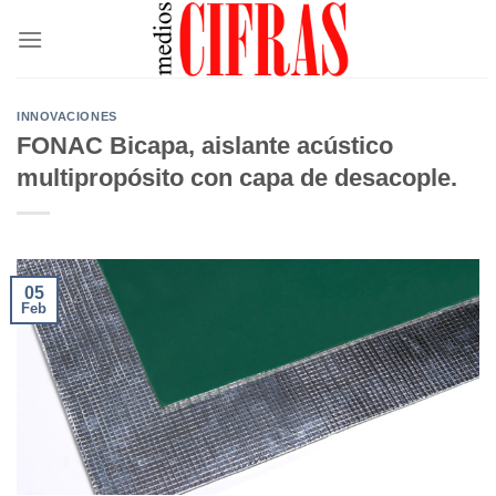
Saltar
al
contenido
INNOVACIONES
FONAC Bicapa, aislante acústico
multipropósito con capa de desacople.
05
Feb