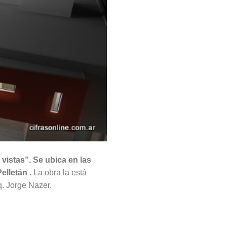
vistas”.
Se ubica en las
elletán .
La obra la está
q. Jorge Nazer.