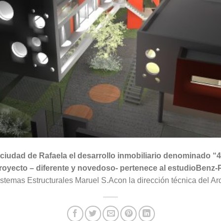
ciudad de Rafaela el desarrollo inmobiliario denominado “4 
proyecto – diferente y novedoso- pertenece al estudioBenz-P
temas Estructurales Maruel S.Acon la dirección técnica del Ar