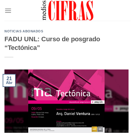
Saltar
al
contenido
NOTICIAS ABONADOS
FADU UNL: Curso de posgrado
“Tectónica”
21
Abr