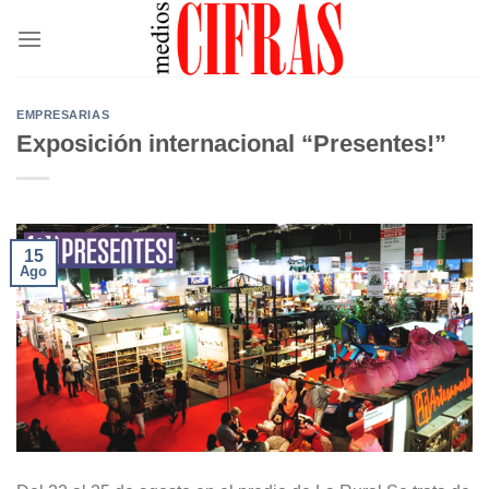
Saltar
al
contenido
EMPRESARIAS
Exposición internacional “Presentes!”
15
Ago