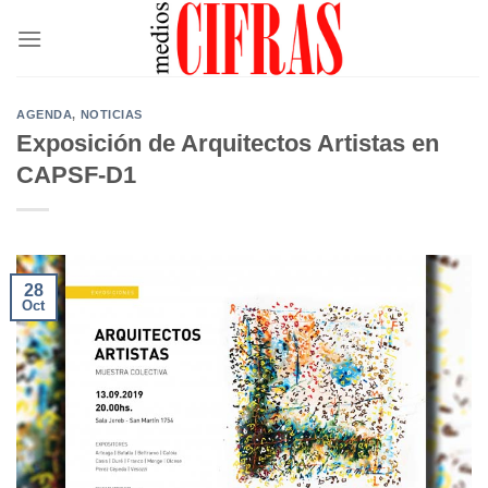
Saltar
al
contenido
AGENDA
,
NOTICIAS
Exposición de Arquitectos Artistas en
CAPSF-D1
28
Oct