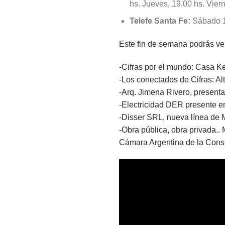
hs. Jueves, 19.00 hs. Viern
Telefe Santa Fe:
Sábado 1
Este fin de semana podrás ve
-Cifras por el mundo: Casa Ke
-Los conectados de Cifras: Al
-Arq. Jimena Rivero, present
-Electricidad DER presente e
-Disser SRL, nueva línea de 
-Obra pública, obra privada..
Cámara Argentina de la Const