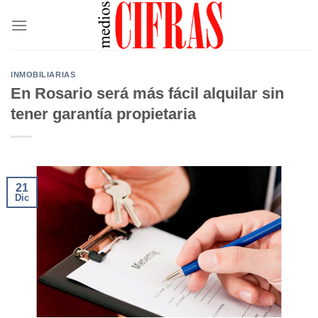
Saltar
al
contenido
INMOBILIARIAS
En Rosario será más fácil alquilar sin
tener garantía propietaria
21
Dic