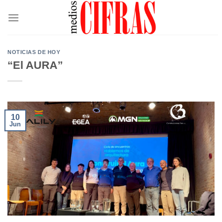
Saltar
al
contenido
NOTICIAS DE HOY
“El AURA”
10
Jun