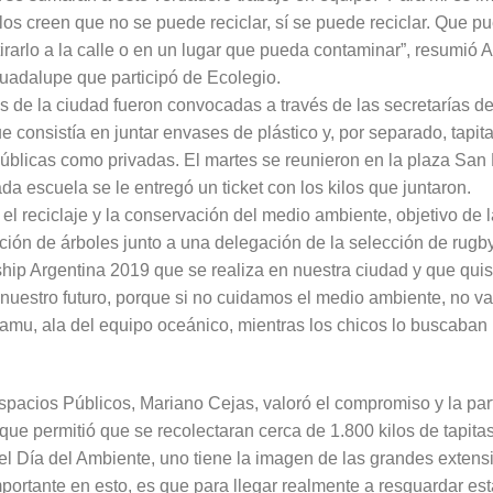
los creen que no se puede reciclar, sí se puede reciclar. Que p
irarlo a la calle o en un lugar que pueda contaminar”, resumió A
adalupe que participó de Ecolegio.
as de la ciudad fueron convocadas a través de las secretarías 
e consistía en juntar envases de plástico y, por separado, tapit
públicas como privadas. El martes se reunieron en la plaza San 
a escuela se le entregó un ticket con los kilos que juntaron.
el reciclaje y la conservación del medio ambiente, objetivo de 
ión de árboles junto a una delegación de la selección de rugby 
 Argentina 2019 que se realiza en nuestra ciudad y que quisi
nuestro futuro, porque si no cuidamos el medio ambiente, no va
lamu, ala del equipo oceánico, mientras los chicos lo buscaban 
spacios Públicos, Mariano Cejas, valoró el compromiso y la par
ue permitió que se recolectaran cerca de 1.800 kilos de tapitas
el Día del Ambiente, uno tiene la imagen de las grandes exten
portante en esto, es que para llegar realmente a resguardar est