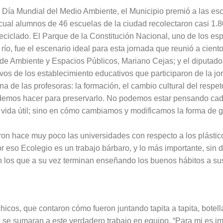
 Día Mundial del Medio Ambiente, el Municipio premió a las esc
 cual alumnos de 46 escuelas de la ciudad recolectaron casi 1.80
 reciclado. El Parque de la Constitución Nacional, uno de los e
 río, fue el escenario ideal para esta jornada que reunió a cient
o de Ambiente y Espacios Públicos, Mariano Cejas; y el diputad
ivos de los establecimiento educativos que participaron de la jo
 de las profesoras: la formación, el cambio cultural del respeto
odemos hacer para preservarlo. No podemos estar pensando cad
su vida útil; sino en cómo cambiamos y modificamos la forma de 
eron hace muy poco las universidades con respecto a los plásti
or eso Ecolegio es un trabajo bárbaro, y lo más importante, sin 
n los que a su vez terminan enseñando los buenos hábitos a su
hicos, que contaron cómo fueron juntando tapita a tapita, botell
 se sumaran a este verdadero trabajo en equipo. “Para mi es im