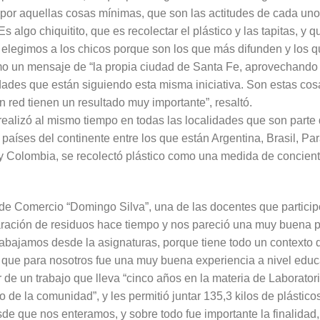
por aquellas cosas mínimas, que son las actitudes de cada uno
s algo chiquitito, que es recolectar el plástico y las tapitas, y 
elegimos a los chicos porque son los que más difunden y los q
mo un mensaje de “la propia ciudad de Santa Fe, aprovechando
ades que están siguiendo esta misma iniciativa. Son estas cos
n red tienen un resultado muy importante”, resaltó.
realizó al mismo tiempo en todas las localidades que son part
aíses del continente entre los que están Argentina, Brasil, P
 y Colombia, se recolectó plástico como una medida de concient
 de Comercio “Domingo Silva”, una de las docentes que participó 
ración de residuos hace tiempo y nos pareció una muy buena p
abajamos desde la asignaturas, porque tiene todo un contexto 
 que para nosotros fue una muy buena experiencia a nivel educa
 de un trabajo que lleva “cinco años en la materia de Laborator
to de la comunidad”, y les permitió juntar 135,3 kilos de plástic
de que nos enteramos, y sobre todo fue importante la finalidad,