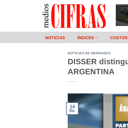
Saltar
al
contenido
NOTICIAS
ÍNDICES
COSTOS
NOTICIAS DE ABONADOS
DISSER distin
ARGENTINA
14
Dic