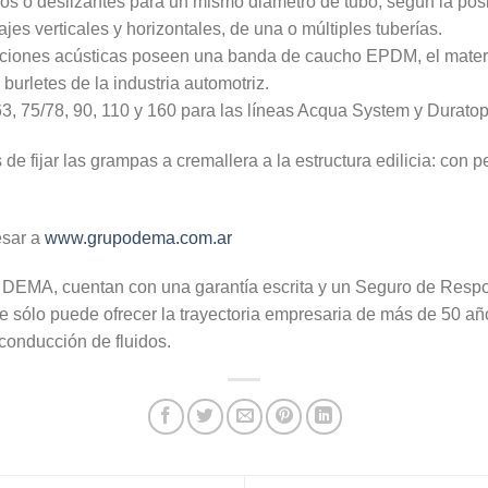
ijos o deslizantes para un mismo diámetro de tubo, según la posi
ajes verticales y horizontales, de una o múltiples tuberías.
aciones acústicas poseen una banda de caucho EPDM, el materia
 burletes de la industria automotriz.
63, 75/78, 90, 110 y 160 para las líneas Acqua System y Duratop
e fijar las grampas a cremallera a la estructura edilicia: con per
esar a
www.grupodema.com.ar
 DEMA, cuentan con una garantía escrita y un Seguro de Respon
 sólo puede ofrecer la trayectoria empresaria de más de 50 
conducción de fluidos.