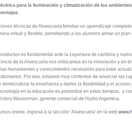
 eléctrica para la iluminación y climatización de los ambien
ventajas.
ciones técnicas de Aluescuela brindan un aprendizaje completo
nera virtual y flexible, permitiendo a los alumnos armar un pla
 productos es fundamental ante la coyuntura de cambios y nuev
 inicio de la Aluescuela nos enfocamos en la innovación y en br
s las herramientas y conocimientos necesarios para estar actua
laboramos. Por eso, estamos muy contentos de anunciar las capa
democratizar la enseñanza y darles la flexibilidad y el acceso
ecnología en la educación es primordial en estos tiempos, y c
Victora Wasserman, gerente comercial de Hydro Argentina.
cursos online, ingresá a la sección ‘Aluescuela’ en la web
www.h